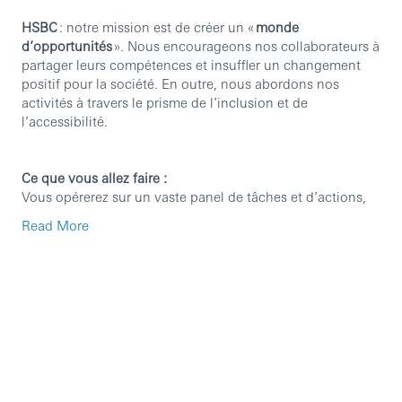
HSBC
: notre mission est de créer un «
monde
d’opportunités
». Nous encourageons nos collaborateurs à
partager leurs compétences et insuffler un changement
positif pour la société. En outre, nous abordons nos
activités à travers le prisme de l’inclusion et de
l’accessibilité.
Ce que vous allez faire :
Vous opérerez sur un vaste panel de tâches et d’actions,
qui comprennent, entre autres, la gestion du forecast, du
Read More
planning, du workforce management (incluant
prestataires et Third Parties) ou encore le pilotage
budgétaire.
Dans ce rôle, vous endosserez plusieurs responsabilités :
Gérer la planification et les approbations annuelles
des ETP (incluant onshore, offshore, intérimaires,
demande de consultants, etc.) et piloter le budget