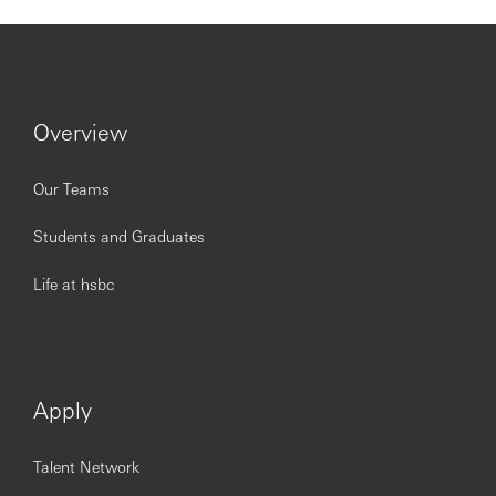
Mettre à jour au fil de l’eau les procédures
Profil :
Formation Bac+4/+5 type Master 2 Banque finance /
Overview
Ecole de commerce/Ingénieur
Maîtrise des outils bureautique (Pack Office) et plus
Our Teams
particulièrement Excel (VBA)
Aisance relationnelle, rigueur, dynamisme,
Students and Graduates
autonomie, disponibilité, polyvalence, esprit
d’initiative, sens du travail en équipe et de
Life at hsbc
l’organisation
Très bonne gestion des priorités
Très bon niveau d’anglais
Même si vous ne remplissez pas 100% des critères, nous
Apply
vous encourageons à candidater si vous pensez que le
rôle est fait pour vous !
Talent Network