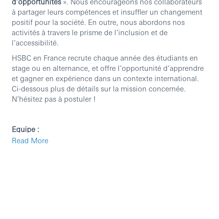
d’opportunités
». Nous encourageons nos collaborateurs
à partager leurs compétences et insuffler un changement
positif pour la société. En outre, nous abordons nos
activités à travers le prisme de l’inclusion et de
l’accessibilité.
HSBC en France recrute chaque année des étudiants en
stage ou en alternance, et offre l’opportunité d’apprendre
et gagner en expérience dans un contexte international.
Ci-dessous plus de détails sur la mission concernée.
N’hésitez pas à postuler !
Equipe :
Read More
Au sein de la Direction des Opérations de Marchés, Global
Infrastructure HSBC Continental Europe, L’équipe MO
Agent de Calcul & control – TPM EQD Paris est en charge
de calculer les flux sur les émissions de produits
structurés action & taux (rôle d’Agent de Calcul sur
produits EMTN) et d’assurer le suivi des évènements
impactant les opérations réalisées par le Front Office
(contrôle et suivi des cashflows ainsi que des corporates