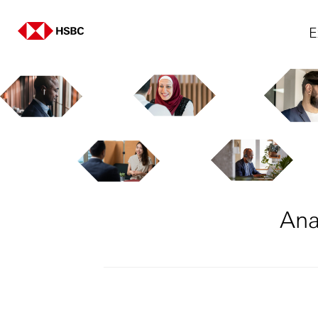
E
Ana