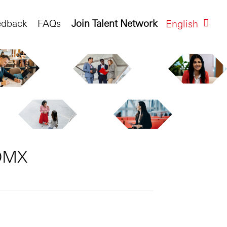
edback
FAQs
Join Talent Network
English
CDMX