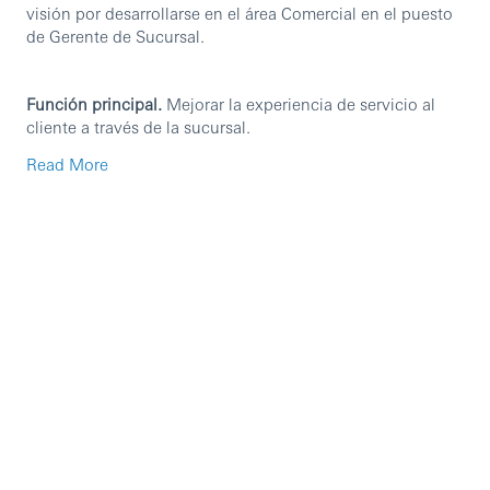
visión por desarrollarse en el área Comercial en el puesto
de Gerente de Sucursal.
Función principal.
Mejorar la experiencia de servicio al
cliente a través de la sucursal.
Read More
Requisitos.
Licenciatura en el área Económico-Administrativa o
Financiera (trunca o concluida) o Bachillerato
concluido.
Conocimiento de regulaciones existentes.
Certificación en AMIB.
Experiencia en el sector financiero, mínimo tres
años.
Experiencia en otro segmentos (Retail, Premier,
Advance)
Conocimiento de matemáticas financieras.
Maximizar desempeño de la gente a cargo.
Fortalecimiento de las relaciones con los clientes.