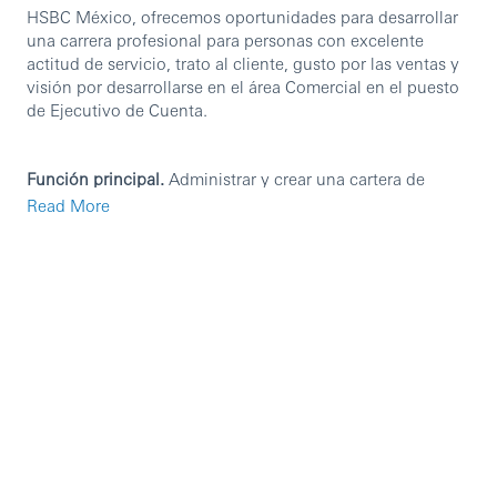
HSBC México, ofrecemos oportunidades para desarrollar
una carrera profesional para personas con excelente
actitud de servicio, trato al cliente, gusto por las ventas y
visión por desarrollarse en el área Comercial en el puesto
de Ejecutivo de Cuenta.
Función principal.
Administrar y crear una cartera de
clientes para incrementar la rentabilidad de la sucursal.
Read More
Requisitos.
Licenciatura en el área Económico-Administrativa o
Financiera (trunca o concluida) o Bachillerato
concluido.
Experiencia en operación bancaria (productos),
mínimo un año.
Experiencia en Ventas, mínimo un año.
Conocimiento de los mercados.