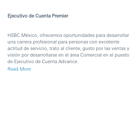
Ejecutivo de Cuenta Premier
HSBC México, ofrecemos oportunidades para desarrollar
una carrera profesional para personas con excelente
actitud de servicio, trato al cliente, gusto por las ventas y
visión por desarrollarse en el área Comercial en el puesto
de Ejecutivo de Cuenta Advance.
Read More
Función principal.
Brindar a la cartera de clientes
asignada de los segmentos Mass Affluent Advance y
Premier, el más alto nivel de servicio en sus
requerimientos financieros del día a día, así como asesoría
personalizada encaminada a la satisfacción de sus
necesidades financieras en el corto, mediano y largo
plazo. Realizar una retención oportuna de su cartera así
como crecer el portafolio de productos de los clientes
asignados a través del apoyo de las unidades de negocio.