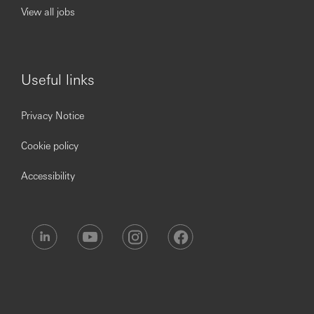
nuestros empleados, así como a la protección de sus
View all jobs
derechos laborales y sociales”
Useful links
Privacy Notice
Cookie policy
Accessibility