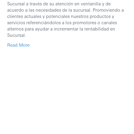
Sucursal a través de su atención en ventanilla y de
acuerdo a las necesidades de la sucursal. Promoviendo a
clientes actuales y potenciales nuestros productos y
servicios referenciándolos a los promotores o canales
alternos para ayudar a incrementar la rentabilidad en
Sucursal.
Read More
Requisitos.
Licenciatura en el área Económico-Administrativa o
Financiera (trunca o concluida) o Bachillerato
concluido.
Experiencia en servicio y/o atención al cliente,
mínimo 6 meses.
Experiencia en ventas, mínimo de 6 meses,
preferente en el sector financiero.
Horario de Lunes a Sábado.
Habilidades.
Orientación al cliente y a ventas.
Trabajo en equipo.