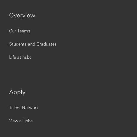
orgullo una cultura de bienestar integral, balance y auto
cuidado”.
Overview
Our Teams
Students and Graduates
Life at hsbc
Apply
Talent Network
View all jobs