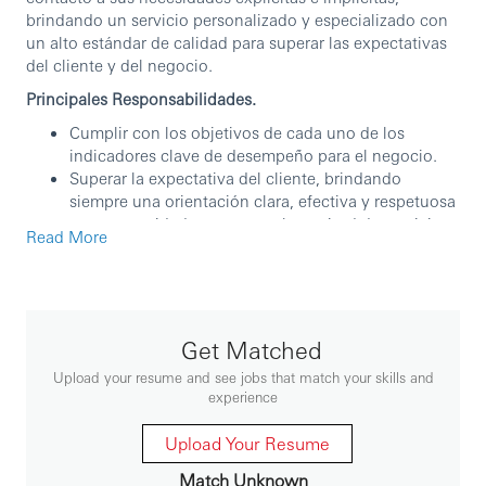
brindando un servicio personalizado y especializado con
un alto estándar de calidad para superar las expectativas
del cliente y del negocio.
Principales Responsabilidades.
Cumplir con los objetivos de cada uno de los
indicadores clave de desempeño para el negocio.
Superar la expectativa del cliente, brindando
siempre una orientación clara, efectiva y respetuosa
a sus necesidades con una alta actitud de servicio.
Read More
Garantizar una alta eficiencia en los procesos
ejecutados con mucha atención al detalle,
minimizando el error operativo.
Estar capacitado y actualizado en los procesos,
servicios y cambios que presente el negocio y su
Get Matched
medio de acceso.
Upload your resume and see jobs that match your skills and
Liderazgo y Trabajo en Equipo
experience
Incentivar y promover un ambiente de respeto con
sus pares y líderes.
Upload Your Resume
Capaz de identificar oportunidades de mejora y/o
contingencias que pueda reportar a su líder directo.
Match Unknown