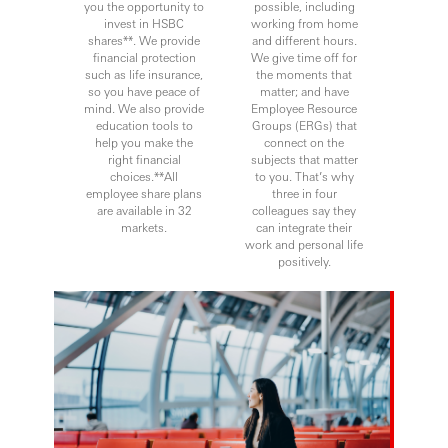
you the opportunity to
possible, including
invest in HSBC
working from home
shares**. We provide
and different hours.
financial protection
We give time off for
such as life insurance,
the moments that
so you have peace of
matter; and have
mind. We also provide
Employee Resource
education tools to
Groups (ERGs) that
help you make the
connect on the
right financial
subjects that matter
choices.**All
to you. That’s why
employee share plans
three in four
are available in 32
colleagues say they
markets.
can integrate their
work and personal life
positively.