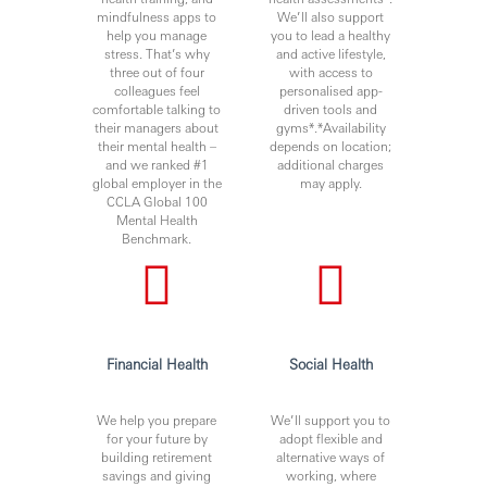
mindfulness apps to
We’ll also support
help you manage
you to lead a healthy
stress. That’s why
and active lifestyle,
three out of four
with access to
colleagues feel
personalised app-
comfortable talking to
driven tools and
their managers about
gyms*.*Availability
their mental health –
depends on location;
and we ranked #1
additional charges
global employer in the
may apply.
CCLA Global 100
Mental Health
Benchmark.
Financial Health
Social Health
We help you prepare
We’ll support you to
for your future by
adopt flexible and
building retirement
alternative ways of
savings and giving
working, where