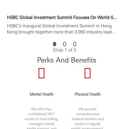
HSBC Global Investment Summit Focuses On World-S...
HSBC’s inaugural Global Investment Summit in Hong
Kong brought together more than 3,000 industry lead...
Slide 1 of 3
Perks And Benefits
Mental Health
Physical Health
We offer free,
We provide
confidential 24/7
comprehensive
access to counselling,
medical benefits and
manager mental
access to regular
health training, and
health assessments*.