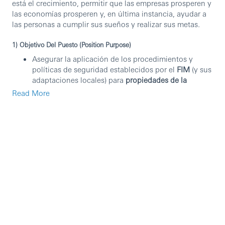
está el crecimiento, permitir que las empresas prosperen y
las economías prosperen y, en última instancia, ayudar a
las personas a cumplir sus sueños y realizar sus metas.
1) Objetivo Del Puesto (Position Purpose)
Asegurar la aplicación de los procedimientos y
políticas de seguridad establecidos por el
FIM
(y sus
adaptaciones locales) para
propiedades de la
institución, sucursales y cajeros automáticos
Read More
(ATM’s)
, garantizando la seguridad de los activos.
Asegurar que la Institución cuente, según sus
necesidades, con los
servicios y equipos mínimos
de seguridad
para salvaguardar la integridad física
de
colaboradores, clientes, proveedores, activos e
instalaciones
.
Supervisar al personal de seguridad, garantizando la
ejecución de estrategias de seguridad en cada
ubicación bajo su responsabilidad.
2) Funciones / Responsabilidades Principales (Key Activities)