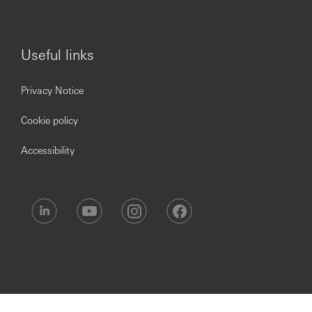
eventos para cumplimiento regulatorio y respuesta a
autoridades.
Useful links
3) Requisitos De La Posición
Escolaridad mínima:
Licenciatura (Bachelor’s
Privacy Notice
degree).
Experiencia:
mínimo
5 años
en campos de
Cookie policy
protección y seguridad.
Idiomas: inglés avanzado
Accessibility
Competencias observables (según el
documento):
liderazgo, comunicación abierta,
enfoque en mejora continua, proactividad, ética y
apego a valores institucionales.