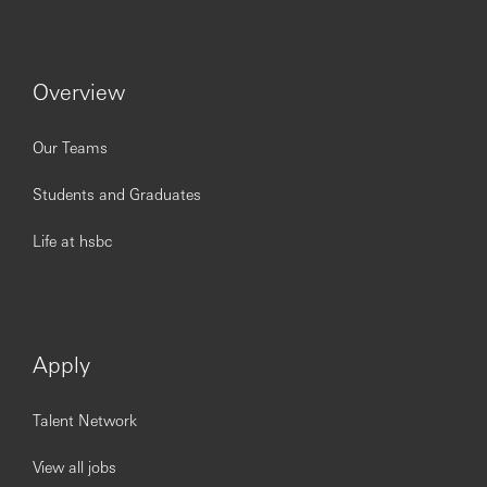
Mantener comunicación con autoridades y apoyar
en identificación de criminales mediante reuniones
de trabajo.
Casos especiales y protección
Overview
Supervisar temas de
protección ejecutiva
cuando se
requiera.
Our Teams
Atender casos de
secuestro, extorsión, amenazas y
otros delitos
reportados por colaboradores HBMX;
Students and Graduates
brindar soporte y capacitación a equipos PS de
otros países cuando lo soliciten.
Life at hsbc
Capacitación y control de pérdidas
Coordinar con gerentes WPB entrenamientos para
un entorno seguro en sucursales y minimizar
pérdidas por robo.
Apply
Toma de decisiones
Analizar y
autorizar o rechazar
solicitudes de
Talent Network
incremento de provisión en bóvedas de ATM’s y
sucursales.
View all jobs
Salvaguardar evidencia electrónica/digital de