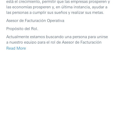
está el crecimiento, permitir que las empresas prosperen y
las economías prosperen y, en última instancia, ayudar a
las personas a cumplir sus sueños y realizar sus metas.
Asesor de Facturación Operativa
Propósito del Rol.
Actualmente estamos buscando una persona para unirse
a nuestro equipo para el rol de Asesor de Facturación
Operativa, que sea proactiva, receptiva y sin limitantes.
Read More
El proceso de Facturación es asegurar el pago oportuno a
los proveedores, así como el tratamiento contable del
control del gasto, provisión y registros Financieros
correspondientes, minimizando los riesgos y asegurando
el cumplimiento de las políticas sobre servicios brindados
a HSBC, y lograr de una forma creativa y ordenada la
mejora en tiempos de respuesta a los diferentes clientes
internos.
Principales Responsabilidades:
Atender solicitudes de cliente Interno.
Generación de órdenes de compra en Fusion.