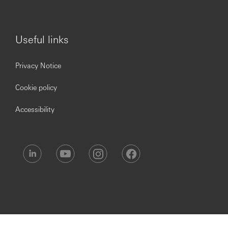
las solicitudes de empleo se utilizarán de acuerdo con
nuestra Declaración de Privacidad, que está disponible en
nuestro sitio web.
Useful links
***Issued By HSBC Electronic Data Process Mexico
Private LTD***
Privacy Notice
Cookie policy
Accessibility